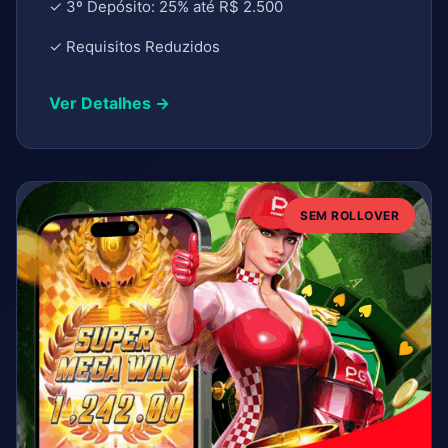
✓ 3º Depósito: 25% até R$ 2.500
✓ Requisitos Reduzidos
Ver Detalhes →
SEM ROLLOVER