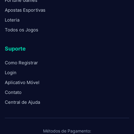
Fortune Games
Apostas Esportivas
Loteria
Todos os Jogos
Suporte
Como Registrar
Login
Aplicativo Móvel
Contato
Central de Ajuda
Métodos de Pagamento: