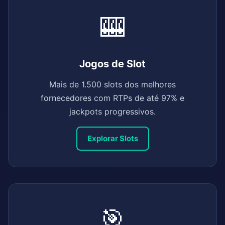
🎰
Jogos de Slot
Mais de 1.500 slots dos melhores
fornecedores com RTPs de até 97% e
jackpots progressivos.
Explorar Slots
🎯