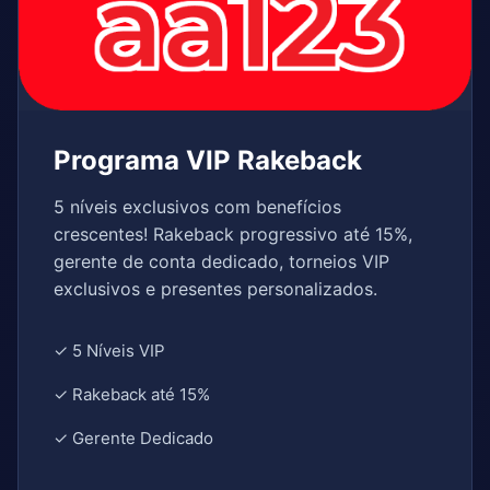
Programa VIP Rakeback
5 níveis exclusivos com benefícios
crescentes! Rakeback progressivo até 15%,
gerente de conta dedicado, torneios VIP
exclusivos e presentes personalizados.
✓ 5 Níveis VIP
✓ Rakeback até 15%
✓ Gerente Dedicado