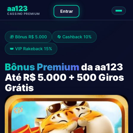
aa123
Entrar
CASSINO PREMIUM
🎁 Bônus R$ 5.000
🔄 Cashback 10%
👑 VIP Rakeback 15%
Bônus Premium
da aa123
Até R$ 5.000 + 500 Giros
Grátis