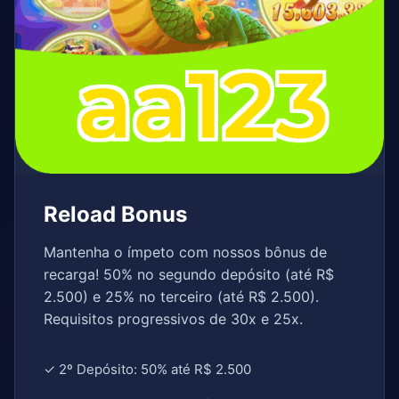
Reload Bonus
Mantenha o ímpeto com nossos bônus de
recarga! 50% no segundo depósito (até R$
2.500) e 25% no terceiro (até R$ 2.500).
Requisitos progressivos de 30x e 25x.
✓ 2º Depósito: 50% até R$ 2.500