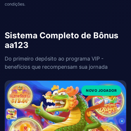
condições.
Sistema Completo de Bônus
aa123
Do primeiro depósito ao programa VIP -
benefícios que recompensam sua jornada
NOVO JOGADOR