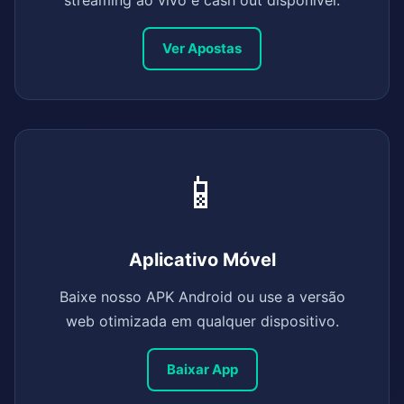
streaming ao vivo e cash out disponível.
Ver Apostas
📱
Aplicativo Móvel
Baixe nosso APK Android ou use a versão
web otimizada em qualquer dispositivo.
Baixar App