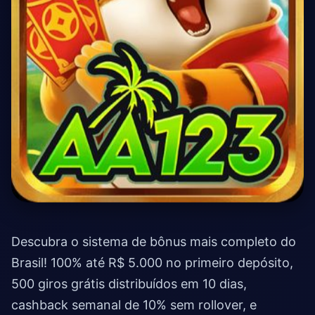
Descubra o sistema de bônus mais completo do
Brasil! 100% até R$ 5.000 no primeiro depósito,
500 giros grátis distribuídos em 10 dias,
cashback semanal de 10% sem rollover, e